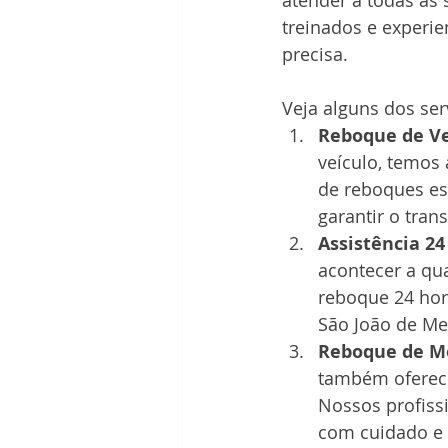
atender a todas as 
treinados e experie
precisa. 
Veja alguns dos se
Reboque de Ve
veículo, temos 
de reboques es
garantir o tran
Assistência 24
acontecer a qu
reboque 24 hor
São João de Mer
Reboque de Mo
também oferece
Nossos profiss
com cuidado e 