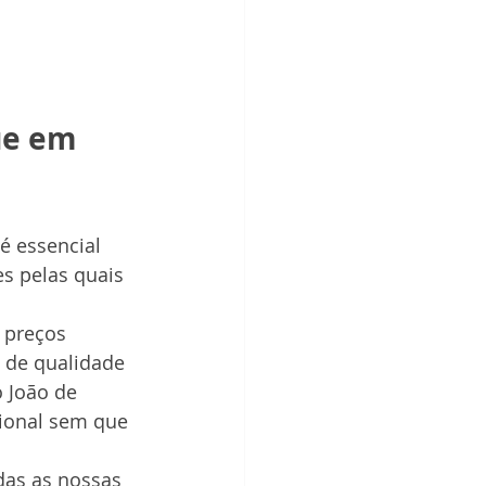
ue em 
é essencial 
s pelas quais 
 preços 
 de qualidade 
 João de 
sional sem que 
das as nossas 