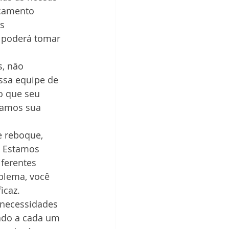
rçamento 
s 
e poderá tomar 
, não 
ssa equipe de 
o que seu 
zamos sua 
e reboque, 
 Estamos 
ferentes 
blema, você 
icaz.
necessidades 
ado a cada um 