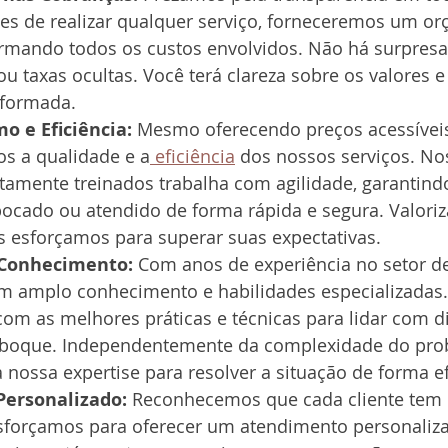
tes de realizar qualquer serviço, forneceremos um o
ormando todos os custos envolvidos. Não há surpresa
u taxas ocultas. Você terá clareza sobre os valores 
nformada.
mo e Eficiência:
 Mesmo oferecendo preços acessíveis
 a qualidade e a
 eficiência
 dos nossos serviços. No
ltamente treinados trabalha com agilidade, garantind
ebocado ou atendido de forma rápida e segura. Valori
s esforçamos para superar suas expectativas.
 Conhecimento:
 Com anos de experiência no setor d
 amplo conhecimento e habilidades especializadas.
com as melhores práticas e técnicas para lidar com di
eboque. Independentemente da complexidade do pro
 nossa expertise para resolver a situação de forma ef
ersonalizado:
 Reconhecemos que cada cliente tem 
esforçamos para oferecer um atendimento personaliz