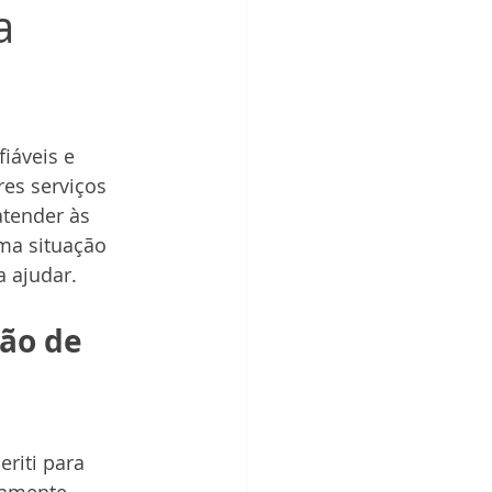
a
iáveis e 
res serviços 
atender às 
ma situação 
a ajudar.
ão de 
iti para 