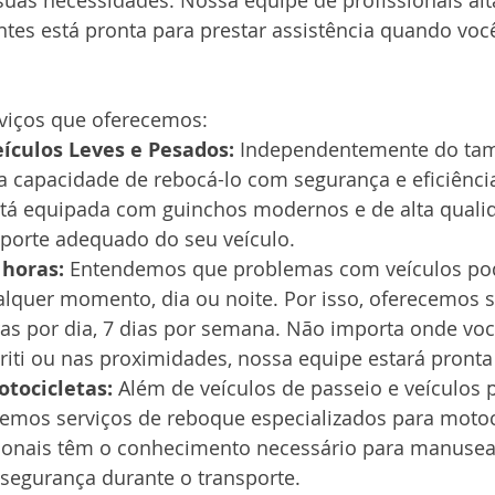
suas necessidades. Nossa equipe de profissionais al
ntes está pronta para prestar assistência quando voc
rviços que oferecemos:
ículos Leves e Pesados:
 Independentemente do ta
a capacidade de rebocá-lo com segurança e eficiência
tá equipada com guinchos modernos e de alta quali
sporte adequado do seu veículo.
 horas:
 Entendemos que problemas com veículos p
alquer momento, dia ou noite. Por isso, oferecemos s
as por dia, 7 dias por semana. Não importa onde voc
iti ou nas proximidades, nossa equipe estará pronta
tocicletas:
 Além de veículos de passeio e veículos 
mos serviços de reboque especializados para motoci
ionais têm o conhecimento necessário para manusear
segurança durante o transporte.