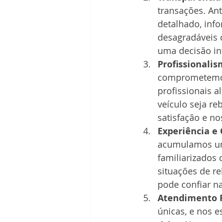
transações. An
detalhado, inf
desagradáveis o
uma decisão i
Profissionalis
comprometemos
profissionais a
veículo seja r
satisfação e no
Experiência e
acumulamos um
familiarizados 
situações de r
pode confiar na
Atendimento P
únicas, e nos 