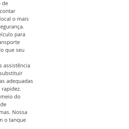
 de 
contar 
local o mais 
segurança.
eículo para 
ansporte 
do que seu 
 assistência 
ubstituir 
tas adequadas 
 rapidez.
 meio do 
de 
emas. Nossa 
om o tanque 