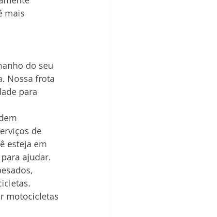
tamente 
ê mais 
manho do seu 
. Nossa frota 
dade para 
odem 
erviços de 
ê esteja em 
 para ajudar.
pesados, 
cletas. 
 motocicletas 