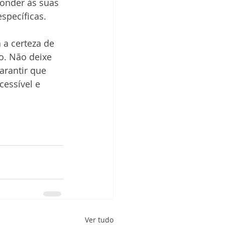
onder às suas 
specíficas. 
 a certeza de 
o. Não deixe 
arantir que 
essível e 
Ver tudo