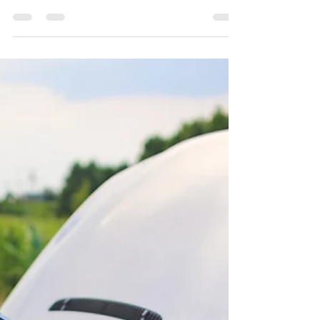
leonardo fagundes
2 de jun. de 2023
2 min de leitura
Reboque 24 Horas na
Baixada Fluminense com a
LMA Reboques - Rápido e
Confiável
Você já se viu em apuros na Baixada
Fluminense, precisando de um serviço de
reboque 24 horas? Situações inesperadas,
como problemas...