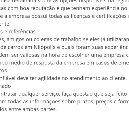
quisa detalhada sobre as opções disponíveis na regiã
as com boa reputação e que tenham experiência no 
 a empresa possui todas as licenças e certificações 
ente.
es e referências
es, amigos ou colegas de trabalho se eles já utilizar
de carros em Nilópolis e quais foram suas experiênci
m ser valiosas na hora de escolher uma empresa co
 tempo médio de resposta da empresa em casos de eme
ços
iável deve ter agilidade no atendimento ao cliente.
lhado
ontratar qualquer serviço, faça questão que seja feito
com todas as informações sobre prazos, preços e for
os entre ambas partes.