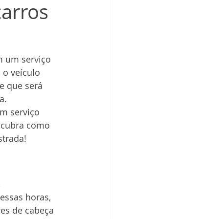
carros
 um serviço 
 o veículo 
e que será 
a.
m serviço 
escubra como 
strada!
 
essas horas, 
res de cabeça 