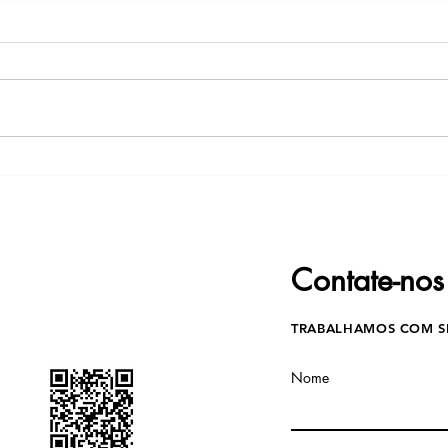
Por que contratar um
Rebo
serviço de reboque para
Baix
veículos pode ser a melhor
LMA 
opção em situações de
Conf
emergência?
Contate-nos
TRABALHAMOS COM S
Nome