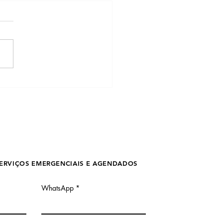
que 24 Horas na
ada Fluminense com a
Reboques - Rápido e
iável
ERVIÇOS EMERGENCIAIS E AGENDADOS
WhatsApp