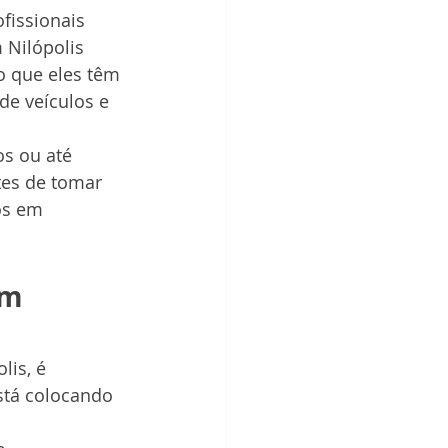
fissionais 
 Nilópolis 
o que eles têm 
de veículos e 
os ou até 
tes de tomar 
os em 
em 
is, é 
stá colocando 