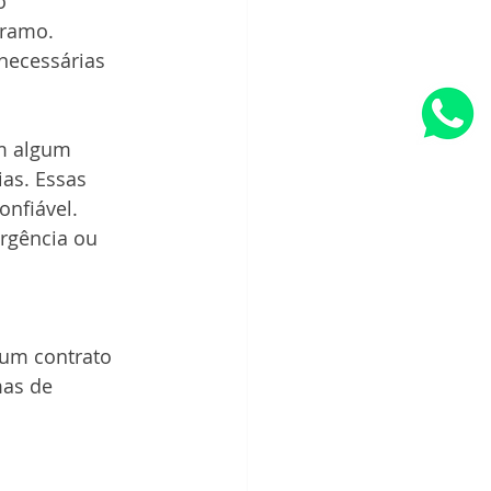
o
ramo. 
necessárias 
am algum 
as. Essas 
nfiável.
rgência ou 
 um contrato 
mas de 