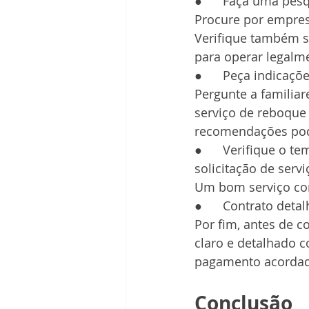
●      Faça uma pes
Procure por empres
Verifique também se
para operar legalm
●      Peça indicaçõ
Pergunte a familiar
serviço de reboque 
recomendações pode
●      Verifique o
solicitação de servi
Um bom serviço conf
●      Contrato deta
Por fim, antes de c
claro e detalhado 
pagamento acordad
Conclusão