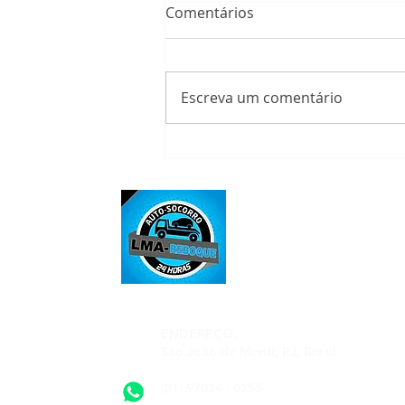
Comentários
Escreva um comentário
Serviço de reboque de
longa distância em
Mesquita: saiba como evitar
problemas e garantir uma
viagem tranquila
ENDEREÇO:
São João de Meriti, RJ, Brasil
(21) 97024 - 0255