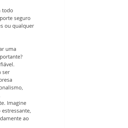
 todo 
sporte seguro 
s ou qualquer 
tar uma 
portante? 
iável.
 ser 
presa 
onalismo, 
.
te. Imagine 
estressante, 
idamente ao 