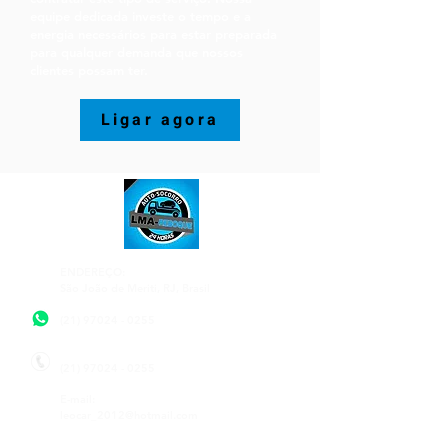
equipe dedicada investe o tempo e a
energia necessários para estar preparada
para qualquer demanda que nossos
clientes possam ter.
Ligar agora
ENDEREÇO:
São João de Meriti, RJ, Brasil
(21) 97024 - 0255
(21) 97024 - 0255
E-mail:
leocar_2012@hotmail.com